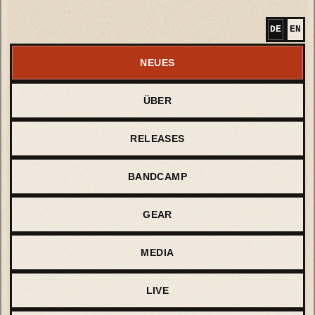
DE
EN
NEUES
ÜBER
RELEASES
BANDCAMP
GEAR
MEDIA
LIVE